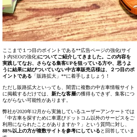
ここまで１つ目のポイントである**広告ページの強化(サイ
ト内SEOの強化)
についてご紹介してきました。この内容を
実践してなお、さらなる集客UPを狙っている方や、思うよ
うに結果に結びついていない中古車販売店様は、２つ目のポ
イントである
「販路拡大」**に着手しましょう！
ただし販路拡大といっても、闇雲に複数の中古車情報サイト
に掲載するだけでは、
新たな客層
の獲得もできず、集客につ
ながらない可能性があります。
弊社が2020年12月から実施しているユーザーアンケートでは
「中古車を探すために車選びドットコム以外のサービスをご
利用になられたことがありますか？」という質問に対し、
88%以上の方が複数サイトを参考にしている
と回答していま