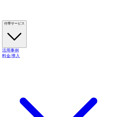
付帯サービス
活用事例
料金/導入