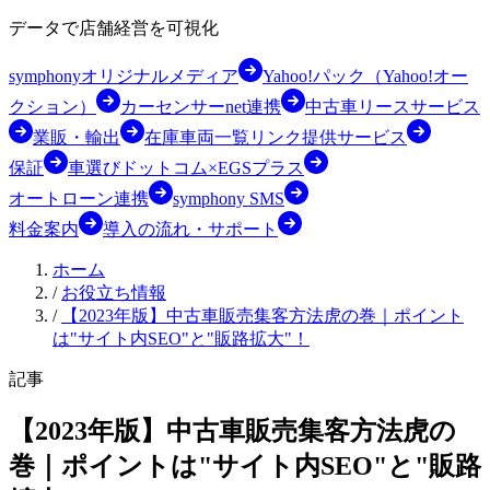
データで店舗経営を可視化
symphonyオリジナルメディア
Yahoo!パック（Yahoo!オー
クション）
カーセンサーnet連携
中古車リースサービス
業販・輸出
在庫車両一覧リンク提供サービス
保証
車選びドットコム×EGSプラス
オートローン連携
symphony SMS
料金案内
導入の流れ・サポート
ホーム
/
お役立ち情報
/
【2023年版】中古車販売集客方法虎の巻｜ポイント
は"サイト内SEO"と"販路拡大"！
記事
【2023年版】中古車販売集客方法虎の
巻｜ポイントは"サイト内SEO"と"販路