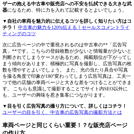
ザーの抱える中古車や販売店への不安を払拭できる大きな武
器
になるため、特に力を入れて記載するとよいでしょう。
▼自社の車両を魅力的に伝えるコツを詳しく知りたい方はコ
チラ！
中古車の魅力を120%伝える！セールスコメントライ
ティングのコツ
次に広告ページの中で重視されるのは中古車の**「広告写
真」**です。こちらの登録枚数が少ないと情報量が少ないと
判断されてしまうケースがあるため、掲載順位が下がってし
まう傾向があります。積極的に写真を撮影し、広告写真の枚
数を増やすとよいでしょう。 また、光の当たり具合や写真
を撮る角度で印象が180°変わってしまう広告写真は、工夫一
つで他の店舗の車両ページと大きな差をつけることができま
す。 こちらも意識して撮影することでサイト内SEO以外に
も、ユーザーの興味を惹き集客につながります。
▼目を引く広告写真の撮り方について、詳しくはコチラ！
ユーザーの目を引く、中古車の広告写真の撮影方法とは
車両ページと同じくらい重要！？な販売店ページ
の作り方