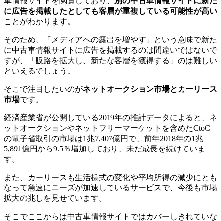
車情報サイトを閲覧しており、
別の中古車情報サイトに新た
に広告を掲載したとしても客層が重複している可能性が高い
ことがわかります。
そのため、「メディアへの露出を増やす」という意味で新た
に中古車情報サイトに広告を掲載するのは間違いではないで
すが、「販路を拡大し、新たな客層を獲得する」のは難しい
といえるでしょう。
そこで注目したいのが
ネットオークション市場とカーリース
市場
です。
経済産業省が公開している2019年の推計データによると、ネ
ットオークションやネットフリーマーケットを含めたCtoC
の電子省取引の市場は1兆7,407億円で、前年2018年の1兆
5,891億円から9.5％増加しており、未だ成長を続けていま
す。
また、カーリースも生活様式の変化や平均所得の減少にとも
なって急速にニーズが加速しているサービスで、今後も市場
拡大の兆しを見せています。
そこでここからは中古車情報サイトではカバーしきれていな