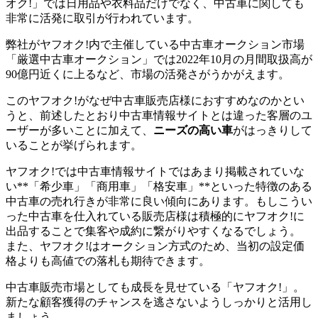
オク!」では日用品や衣料品だけでなく、中古車に関しても
非常に活発に取引が行われています。
弊社がヤフオク!内で主催している中古車オークション市場
「厳選中古車オークション」では2022年10月の月間取扱高が
90億円近くに上るなど、市場の活発さがうかがえます。
このヤフオク!がなぜ中古車販売店様におすすめなのかとい
うと、前述したとおり中古車情報サイトとは違った客層のユ
ーザーが多いことに加えて、
ニーズの高い車
がはっきりして
いることが挙げられます。
ヤフオク!では中古車情報サイトではあまり掲載されていな
い**「希少車」「商用車」「格安車」**といった特徴のある
中古車の売れ行きが非常に良い傾向にあります。もしこうい
った中古車を仕入れている販売店様は積極的にヤフオク!に
出品することで集客や成約に繋がりやすくなるでしょう。
また、ヤフオク!はオークション方式のため、当初の設定価
格よりも高値での落札も期待できます。
中古車販売市場としても成長を見せている「ヤフオク!」。
新たな顧客獲得のチャンスを逃さないようしっかりと活用し
ましょう。