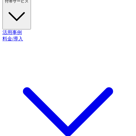
付帯サービス
活用事例
料金/導入