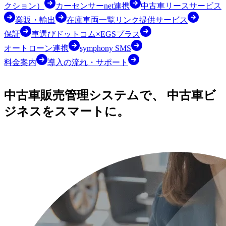
クション）
カーセンサーnet連携
中古車リースサービス
業販・輸出
在庫車両一覧リンク提供サービス
保証
車選びドットコム×EGSプラス
オートローン連携
symphony SMS
料金案内
導入の流れ・サポート
中古車販売管理システムで、
中古車ビ
ジネスをスマートに。