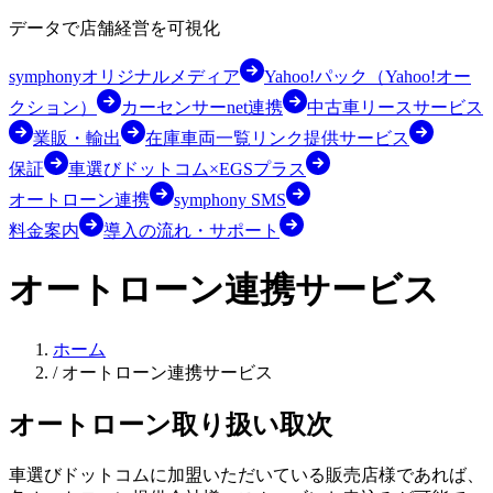
データで店舗経営を可視化
symphonyオリジナルメディア
Yahoo!パック（Yahoo!オー
クション）
カーセンサーnet連携
中古車リースサービス
業販・輸出
在庫車両一覧リンク提供サービス
保証
車選びドットコム×EGSプラス
オートローン連携
symphony SMS
料金案内
導入の流れ・サポート
オートローン連携サービス
ホーム
/
オートローン連携サービス
オートローン取り扱い取次
車選びドットコムに加盟いただいている販売店様であれば、