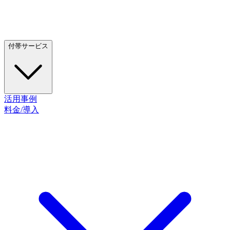
付帯サービス
活用事例
料金/導入