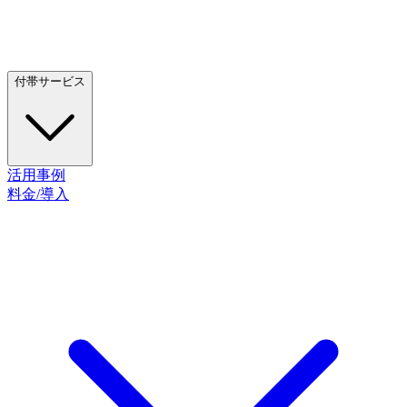
付帯サービス
活用事例
料金/導入