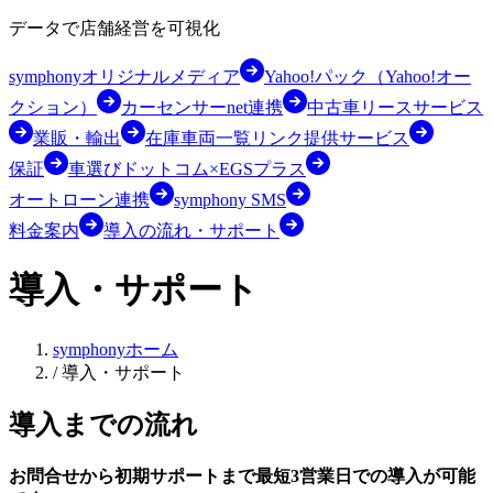
データで店舗経営を可視化
symphonyオリジナルメディア
Yahoo!パック（Yahoo!オー
クション）
カーセンサーnet連携
中古車リースサービス
業販・輸出
在庫車両一覧リンク提供サービス
保証
車選びドットコム×EGSプラス
オートローン連携
symphony SMS
料金案内
導入の流れ・サポート
導入・サポート
symphonyホーム
/
導入・サポート
導入までの流れ
お問合せから初期サポートまで
最短3営業日での導入が可能