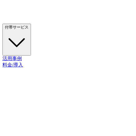
付帯サービス
活用事例
料金/導入