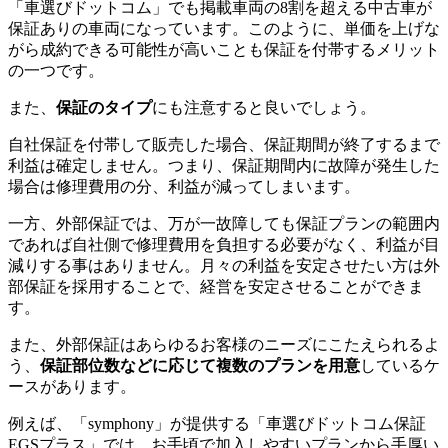
「車選びドットコム」でも掲載車両の8割を超える中古車が
保証ありの車両になっています。このように、単価を上げな
がら成約できる可能性が高いことも保証を付帯するメリット
の一つです。
また、
保証のタイプ
にも注意すると良いでしょう。
自社保証を付帯して販売した場合、保証期間が終了するまで
利益は確定しません。つまり、保証期間内に故障が発生した
場合は修理費用の分、利益が減ってしまいます。
一方、外部保証では、万が一故障しても保証プランの範囲内
であれば自社側で修理費用を負担する必要がなく、利益が目
減りする事はありません。月々の利益を安定させたい方は外
部保証を採用することで、経営を安定させることができま
す。
また、外部保証はあらゆるお客様のニーズにこたえられるよ
う、
保証部位数などに応じて複数のプランを用意
しているケ
ースがあります。
例えば、「symphony」が提供する「車選びドットコム保証
EGSプラス」では、お手頃で加入しやすいプランから手厚い