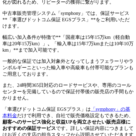
化が図れるため、リピーターの獲得に繋がります。
中古車販売管理システム「symphony」では、保証サービス
**「車選びドットコム保証 EGSプラス」**をご利用いただ
けます。
幅広い加入条件が特徴で**「国産車は15年15万km（軽自動
車は20年15万km）」
、
「輸入車は15年7万kmまたは10年10万
km」**まで加入可能です。
一般的な保証では加入対象外となってしまうフェラーリやラ
ンボルギーニといった輸入車や高級車も付帯可能なプランも
ご用意しております。
また、24時間365日対応のロードサービスや、専用のコール
センターを完備しているので保証付帯後の販売店の手間もか
かりません。
「車選びドットコム保証 EGSプラス」は
「symphony」の基
本料金
だけで利用でき、自社で販売価格設定もできるため、
顧客へのサービス強化と収益UPを両立させたい販売店様に
おすすめの保証サービス
です。詳しい保証内容につきまして
はお近くの支店の担当スタッフから説明させていただきます