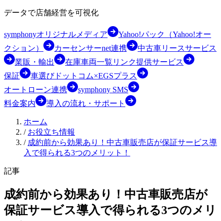
データで店舗経営を可視化
symphonyオリジナルメディア
Yahoo!パック（Yahoo!オー
クション）
カーセンサーnet連携
中古車リースサービス
業販・輸出
在庫車両一覧リンク提供サービス
保証
車選びドットコム×EGSプラス
オートローン連携
symphony SMS
料金案内
導入の流れ・サポート
ホーム
/
お役立ち情報
/
成約前から効果あり！中古車販売店が保証サービス導
入で得られる3つのメリット！
記事
成約前から効果あり！中古車販売店が
保証サービス導入で得られる3つのメリ