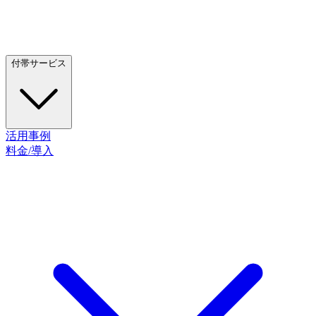
付帯サービス
活用事例
料金/導入