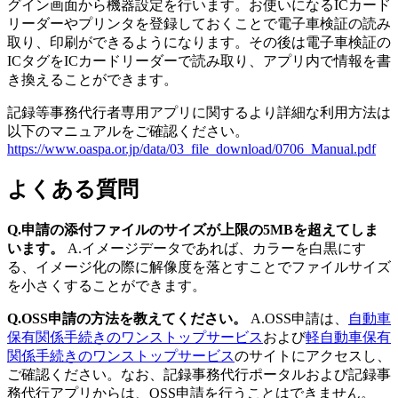
グイン画面から機器設定を行います。お使いになるICカード
リーダーやプリンタを登録しておくことで電子車検証の読み
取り、印刷ができるようになります。その後は電子車検証の
ICタグをICカードリーダーで読み取り、アプリ内で情報を書
き換えることができます。
記録等事務代行者専用アプリに関するより詳細な利用方法は
以下のマニュアルをご確認ください。
https://www.oaspa.or.jp/data/03_file_download/0706_Manual.pdf
よくある質問
Q.申請の添付ファイルのサイズが上限の5MBを超えてしま
います。
A.イメージデータであれば、カラーを白黒にす
る、イメージ化の際に解像度を落とすことでファイルサイズ
を小さくすることができます。
Q.OSS申請の方法を教えてください。
A.OSS申請は、
自動車
保有関係手続きのワンストップサービス
および
軽自動車保有
関係手続きのワンストップサービス
のサイトにアクセスし、
ご確認ください。なお、記録事務代行ポータルおよび記録事
務代行アプリからは、OSS申請を行うことはできません。