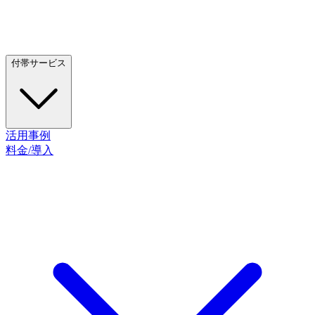
付帯サービス
活用事例
料金/導入