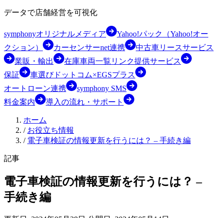
データで店舗経営を可視化
symphonyオリジナルメディア
Yahoo!パック（Yahoo!オー
クション）
カーセンサーnet連携
中古車リースサービス
業販・輸出
在庫車両一覧リンク提供サービス
保証
車選びドットコム×EGSプラス
オートローン連携
symphony SMS
料金案内
導入の流れ・サポート
ホーム
/
お役立ち情報
/
電子車検証の情報更新を行うには？ – 手続き編
記事
電子車検証の情報更新を行うには？ –
手続き編