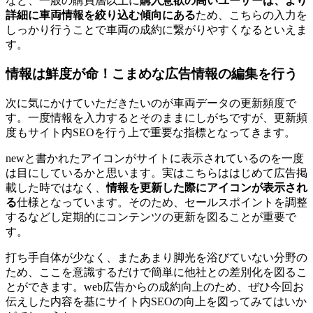
など、一般の購買層以上に
購入意欲の高いユーザーは、より
詳細に車両情報を絞り込む傾向にある
ため、こちらの入力を
しっかり行うことで車両の成約に繋がりやすくなるといえま
す。
情報は鮮度が命！こまめな広告情報の編集を行う
次に気にかけていただきたいのが車両データの更新頻度で
す。一度情報を入力するとそのままにしがちですが、更新頻
度もサイト内SEOを行う上で重要な指標となってきます。
newと書かれたアイコンがサイトに表示されているのを一度
は目にしているかと思います。実はこちらははじめて広告掲
載した時ではなく、
情報を更新した際にアイコンが表示され
る
仕様となっています。そのため、セールスポイントを調整
するなどし定期的にコンテンツの更新を図ることが重要で
す。
打ち手自体が少なく、またあまり脚光を浴びていない分野の
ため、ここを意識するだけで簡単に他社との差別化を図るこ
とができます。web広告からの成約向上のため、ぜひ今回お
伝えした内容を基にサイト内SEOの向上を図ってみてはいか