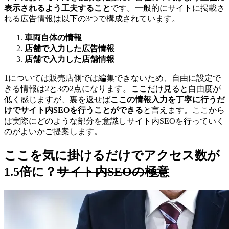
表示されるよう工夫すること
です。一般的にサイトに掲載さ
れる広告情報は以下の3つで構成されています。
車両自体の情報
店舗で入力した広告情報
店舗で入力した店舗情報
1については販売店側では編集できないため、自由に設定で
きる情報は2と3の2点になります。ここだけ見ると自由度が
低く感じますが、裏を返せば
ここの情報入力を丁寧に行うだ
けでサイト内SEOを行うことができる
と言えます。ここから
は実際にどのような部分を意識しサイト内SEOを行っていく
のがよいかご提案します。
ここを気に掛けるだけでアクセス数が
1.5倍に？
サイト内SEOの極意