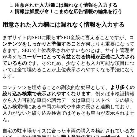
用意された入力欄には漏れなく情報を入力する
情報は鮮度が命！こまめな広告情報の編集を行う
用意された入力欄には漏れなく情報を入力する
まずサイト内SEOに限らずSEO全般に言えることですが、
コ
ンテンツをしっかりと準備すること
が何よりも重要になって
きます。SEOで上位表示されやすいものとは、サイト管理者
が考える
ユーザーにとって有益となる情報が正確に入力され
ているもの
です。そのため、少なくとも入力可能な項目につ
いては全て埋めることが上位表示されやすくなる手法になり
ます。
コンテンツを埋めることの副次的な効果として、
より多くの
絞り込み検索で表示されやすくなります
。例えば車検証情報
から入力可能な車両の諸元データは車両リストページの絞り
込み検索欄にある車両の年式や車体の長さと連動しており、
入力がないと絞り込み検索ではそもそも車両が表示されませ
ん。
自宅の駐車場サイズに合った車両の購入を検討されている方