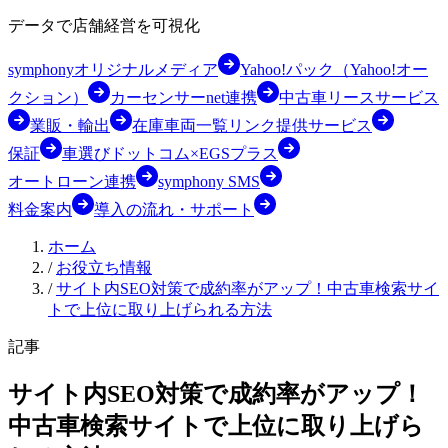
データで店舗経営を可視化
symphonyオリジナルメディア
Yahoo!パック（Yahoo!オー
クション）
カーセンサーnet連携
中古車リースサービス
業販・輸出
在庫車両一覧リンク提供サービス
保証
車選びドットコム×EGSプラス
オートローン連携
symphony SMS
料金案内
導入の流れ・サポート
ホーム
/
お役立ち情報
/
サイト内SEO対策で成約率がアップ！中古車検索サイ
トで上位に取り上げられる方法
記事
サイト内SEO対策で成約率がアップ！
中古車検索サイトで上位に取り上げら