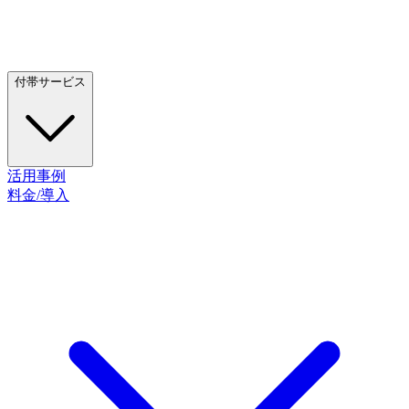
付帯サービス
活用事例
料金/導入