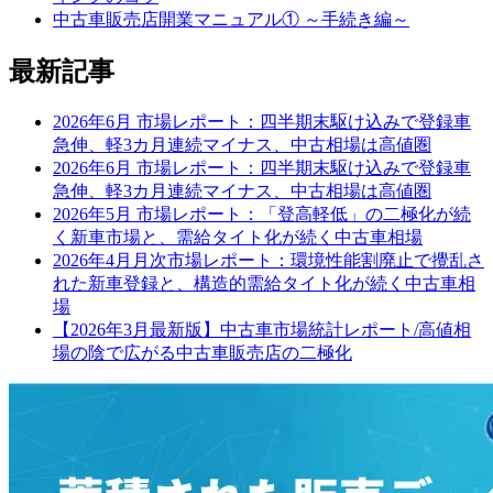
中古車販売店開業マニュアル① ～手続き編～
最新記事
2026年6月 市場レポート：四半期末駆け込みで登録車
急伸、軽3カ月連続マイナス、中古相場は高値圏
2026年6月 市場レポート：四半期末駆け込みで登録車
急伸、軽3カ月連続マイナス、中古相場は高値圏
2026年5月 市場レポート：「登高軽低」の二極化が続
く新車市場と、需給タイト化が続く中古車相場
2026年4月月次市場レポート：環境性能割廃止で攪乱さ
れた新車登録と、構造的需給タイト化が続く中古車相
場
【2026年3月最新版】中古車市場統計レポート/高値相
場の陰で広がる中古車販売店の二極化