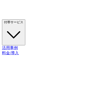
付帯サービス
活用事例
料金/導入