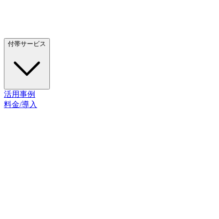
付帯サービス
活用事例
料金/導入