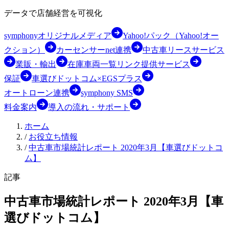
データで店舗経営を可視化
symphonyオリジナルメディア
Yahoo!パック（Yahoo!オー
クション）
カーセンサーnet連携
中古車リースサービス
業販・輸出
在庫車両一覧リンク提供サービス
保証
車選びドットコム×EGSプラス
オートローン連携
symphony SMS
料金案内
導入の流れ・サポート
ホーム
/
お役立ち情報
/
中古車市場統計レポート 2020年3月【車選びドットコ
ム】
記事
中古車市場統計レポート 2020年3月【車
選びドットコム】