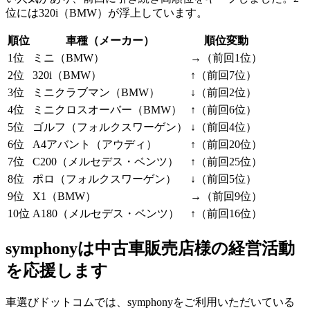
位には320i（BMW）が浮上しています。
順位
車種（メーカー）
順位変動
1位
ミニ（BMW）
→（前回1位）
2位
320i（BMW）
↑（前回7位）
3位
ミニクラブマン（BMW）
↓（前回2位）
4位
ミニクロスオーバー（BMW）
↑（前回6位）
5位
ゴルフ（フォルクスワーゲン）
↓（前回4位）
6位
A4アバント（アウディ）
↑（前回20位）
7位
C200（メルセデス・ベンツ）
↑（前回25位）
8位
ポロ（フォルクスワーゲン）
↓（前回5位）
9位
X1（BMW）
→（前回9位）
10位
A180（メルセデス・ベンツ）
↑（前回16位）
symphonyは中古車販売店様の経営活動
を応援します
車選びドットコムでは、symphonyをご利用いただいている