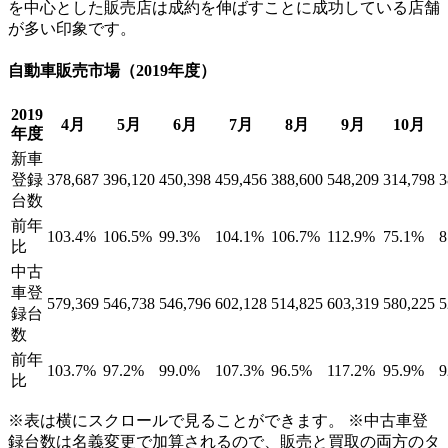
を中心とした販売店は成約を伸ばすことに成功している店舗
が多い印象です。
自動車販売市場（2019年度）
2019
4月
5月
6月
7月
8月
9月
10月
年度
新車
登録
378,687
396,120
450,398
459,456
388,600
548,209
314,798
3
台数
前年
103.4%
106.5%
99.3%
104.1%
106.7%
112.9%
75.1%
8
比
中古
車登
579,369
546,738
546,796
602,128
514,825
603,319
580,225
5
録台
数
前年
103.7%
97.2%
99.0%
107.3%
96.5%
117.2%
95.9%
9
比
※表は横にスクロールで見ることができます。 ※中古車登
録台数は名義変更で加算されるので、販売と買取の両方のタ