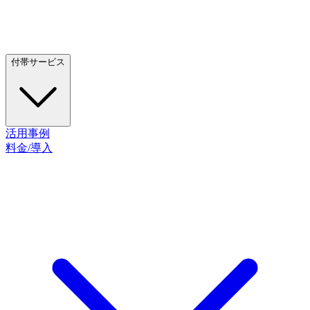
付帯サービス
活用事例
料金/導入