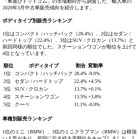
「車選びドットコム」の市場動向から調査した、輸入車の
2020年3月中古車販売傾向を紹介します。
ボディタイプ別販売ランキング
1位はコンパクト / ハッチバック（28.4%）、2位はセダン /
ハードトップ（22.4%）、3位はSUV / クロカン（13.7%）と
前回同様の順位でした。ステーションワゴンが順位を上げて
4位となっています。
順位
ボディタイプ
割合
変動率
1位
コンパクト / ハッチバック
28.4%
-9.0%
2位
セダン / ハードトップ
22.4%
+4.5%
3位
SUV / クロカン
13.7%
+0.1%
4位
ステーションワゴン
13.5%
+3.8%
5位
クーペ
11.1%
-0.9%
車種別販売ランキング
1位のミニ（BMW）、3位のミニクラブマン（BMW）は根強
い人気があり、前回に引き続き高順位をキープしました。2