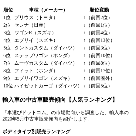
順位
車種（メーカー）
順位変動
1位
プリウス（トヨタ）
↑（前回2位）
2位
セレナ（日産）
↓（前回1位）
3位
ワゴンR（スズキ）
↑（前回4位）
4位
エブリイ（スズキ）
↑（前回13位）
5位
タントカスタム（ダイハツ）
↓（前回3位）
6位
ステップワゴン（ホンダ）
↑（前回10位）
7位
ムーヴカスタム（ダイハツ）
↑（前回8位）
8位
フィット（ホンダ）
↑（前回17位）
9位
エブリイワゴン（スズキ）
↑（前回圏外）
10位
ハイゼットカーゴ（ダイハツ）
↓（前回5位）
輸入車の中古車販売傾向【人気ランキング】
「車選びドットコム」の市場動向から調査した、輸入車の
2020年5月中古車販売傾向を紹介します。
ボディタイプ別販売ランキング