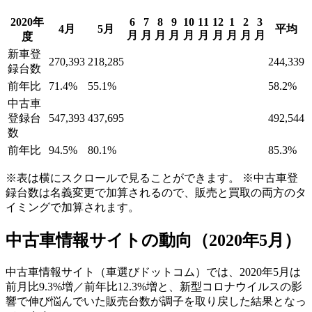
2020年
6
7
8
9
10
11
12
1
2
3
4月
5月
平均
月
月
月
月
月
月
月
月
月
月
度
新車登
270,393
218,285
244,339
録台数
前年比
71.4%
55.1%
58.2%
中古車
登録台
547,393
437,695
492,544
数
前年比
94.5%
80.1%
85.3%
※表は横にスクロールで見ることができます。 ※中古車登
録台数は名義変更で加算されるので、販売と買取の両方のタ
イミングで加算されます。
中古車情報サイトの動向（2020年5月）
中古車情報サイト（車選びドットコム）では、2020年5月は
前月比9.3%増／前年比12.3%増と、新型コロナウイルスの影
響で伸び悩んでいた販売台数が調子を取り戻した結果となっ