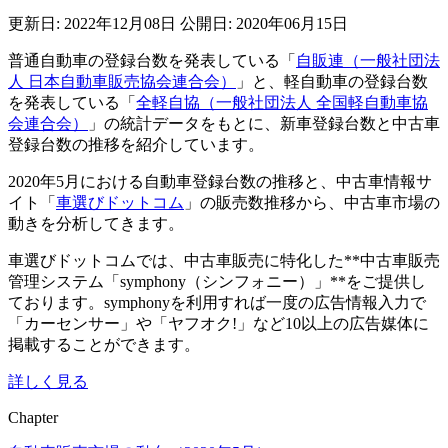
更新日: 2022年12月08日
公開日: 2020年06月15日
普通自動車の登録台数を発表している「
自販連（一般社団法
人 日本自動車販売協会連合会）
」と、軽自動車の登録台数
を発表している「
全軽自協（一般社団法人 全国軽自動車協
会連合会）
」の統計データをもとに、新車登録台数と中古車
登録台数の推移を紹介しています。
2020年5月における自動車登録台数の推移と、中古車情報サ
イト「
車選びドットコム
」の販売数推移から、中古車市場の
動きを分析してきます。
車選びドットコムでは、中古車販売に特化した**中古車販売
管理システム「symphony（シンフォニー）」**をご提供し
ております。symphonyを利用すれば一度の広告情報入力で
「カーセンサー」や「ヤフオク!」など10以上の広告媒体に
掲載することができます。
詳しく見る
Chapter