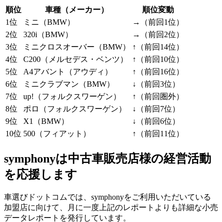
順位
車種（メーカー）
順位変動
1位
ミニ（BMW）
→（前回1位）
2位
320i（BMW）
→（前回2位）
3位
ミニクロスオーバー（BMW）
↑（前回14位）
4位
C200（メルセデス・ベンツ）
↑（前回10位）
5位
A4アバント（アウディ）
↑（前回16位）
6位
ミニクラブマン（BMW）
↓（前回3位）
7位
up!（フォルクスワーゲン）
↑（前回圏外）
8位
ポロ（フォルクスワーゲン）
↓（前回7位）
9位
X1（BMW）
↓（前回6位）
10位
500（フィアット）
↑（前回11位）
symphonyは中古車販売店様の経営活動
を応援します
車選びドットコムでは、symphonyをご利用いただいている
加盟店に向けて、月に一度上記のレポートよりも詳細な小売
データレポートを発行しています。