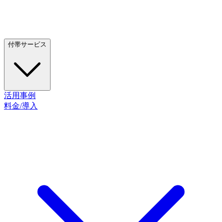
付帯サービス
活用事例
料金/導入