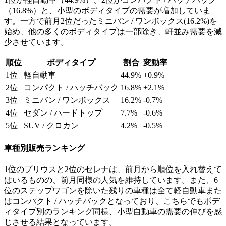
（16.8%）と、小型のボディタイプの需要が増加していま
す。一方で前月2位だったミニバン / ワンボックス(16.2%)を
始め、他の多くのボディタイプは一部除き、軒並み需要を減
少させています。
順位
ボディタイプ
割合
変動率
1位
軽自動車
44.9%
+0.9%
2位
コンパクト / ハッチバック
16.8%
+2.1%
3位
ミニバン / ワンボックス
16.2%
-0.7%
4位
セダン / ハードトップ
7.7%
-0.6%
5位
SUV / クロカン
4.2%
-0.5%
車種別販売ランキング
1位のプリウスと2位のセレナは、前月から順位を入れ替えて
はいるものの、前月同様の人気を維持しています。また、6
位のステップワゴンを除いた残りの車種は全て軽自動車また
はコンパクト / ハッチバックとなっており、こちらでもボデ
ィタイプ別のランキング同様、小型自動車の需要の伸びを感
じさせる結果となっています。