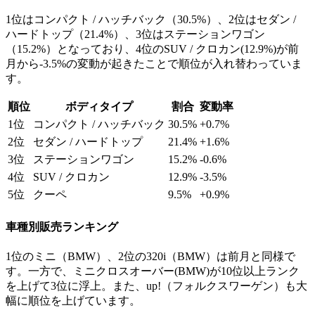
1位はコンパクト / ハッチバック（30.5%）、2位はセダン /
ハードトップ（21.4%）、3位はステーションワゴン
（15.2%）となっており、4位のSUV / クロカン(12.9%)が前
月から-3.5%の変動が起きたことで順位が入れ替わっていま
す。
順位
ボディタイプ
割合
変動率
1位
コンパクト / ハッチバック
30.5%
+0.7%
2位
セダン / ハードトップ
21.4%
+1.6%
3位
ステーションワゴン
15.2%
-0.6%
4位
SUV / クロカン
12.9%
-3.5%
5位
クーペ
9.5%
+0.9%
車種別販売ランキング
1位のミニ（BMW）、2位の320i（BMW）は前月と同様で
す。一方で、ミニクロスオーバー(BMW)が10位以上ランク
を上げて3位に浮上。また、up!（フォルクスワーゲン）も大
幅に順位を上げています。