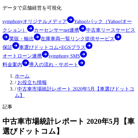
データで店舗経営を可視化
symphonyオリジナルメディア
Yahoo!パック（Yahoo!オー
クション）
カーセンサーnet連携
中古車リースサービス
業販・輸出
在庫車両一覧リンク提供サービス
保証
車選びドットコム×EGSプラス
オートローン連携
symphony SMS
料金案内
導入の流れ・サポート
ホーム
/
お役立ち情報
/
中古車市場統計レポート 2020年5月【車選びドットコ
ム】
記事
中古車市場統計レポート 2020年5月【車
選びドットコム】