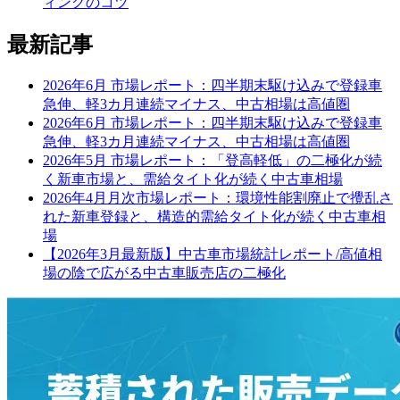
ィングのコツ
最新記事
2026年6月 市場レポート：四半期末駆け込みで登録車
急伸、軽3カ月連続マイナス、中古相場は高値圏
2026年6月 市場レポート：四半期末駆け込みで登録車
急伸、軽3カ月連続マイナス、中古相場は高値圏
2026年5月 市場レポート：「登高軽低」の二極化が続
く新車市場と、需給タイト化が続く中古車相場
2026年4月月次市場レポート：環境性能割廃止で攪乱さ
れた新車登録と、構造的需給タイト化が続く中古車相
場
【2026年3月最新版】中古車市場統計レポート/高値相
場の陰で広がる中古車販売店の二極化