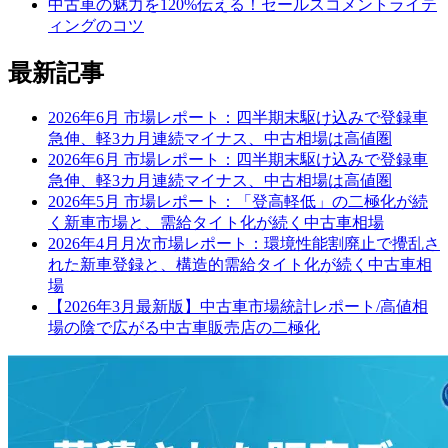
中古車の魅力を120%伝える！セールスコメントライテ
ィングのコツ
最新記事
2026年6月 市場レポート：四半期末駆け込みで登録車
急伸、軽3カ月連続マイナス、中古相場は高値圏
2026年6月 市場レポート：四半期末駆け込みで登録車
急伸、軽3カ月連続マイナス、中古相場は高値圏
2026年5月 市場レポート：「登高軽低」の二極化が続
く新車市場と、需給タイト化が続く中古車相場
2026年4月月次市場レポート：環境性能割廃止で攪乱さ
れた新車登録と、構造的需給タイト化が続く中古車相
場
【2026年3月最新版】中古車市場統計レポート/高値相
場の陰で広がる中古車販売店の二極化