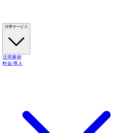
付帯サービス
活用事例
料金/導入