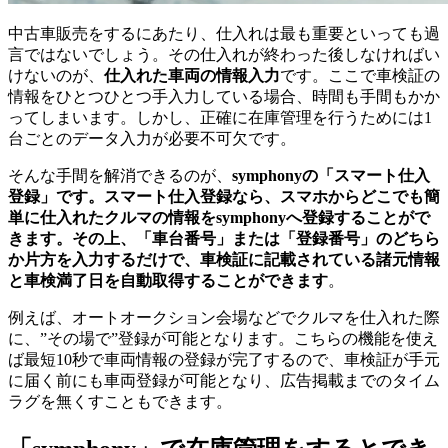
中古車販売をするにあたり、仕入れは最も重要といっても過
言ではないでしょう。その仕入れが終わった後しなければい
けないのが、
仕入れた車両の情報入力
です。ここで車検証の
情報をひとつひとつ手入力している場合、時間も手間もかか
ってしまいます。しかし、正確に在庫管理を行うためには1
台ごとのデータ入力が必要不可欠です。
そんな手間を解消できるのが、
symphonyの「スマート仕入
登録」
です。スマート仕入登録なら、スマホからどこでも簡
単に仕入れたクルマの情報をsymphonyへ登録することがで
きます。その上、
「車台番号」または「登録番号」のどちら
か片方を入力するだけで、車検証に記載されている諸元情報
と車検満了日を自動取得することができます
。
例えば、オートオークション会場などでクルマを仕入れた際
に、”その場で”登録が可能となります。こちらの機能を使え
ば最短10秒で車両情報の登録が完了するので、車検証が手元
に届く前にも車両登録が可能となり、広告掲載までのタイム
ラグを無くすこともできます。