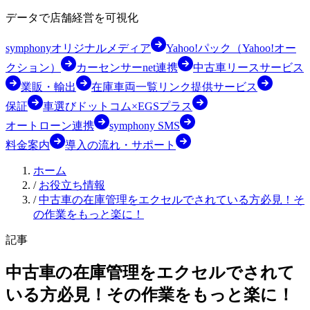
データで店舗経営を可視化
symphonyオリジナルメディア
Yahoo!パック（Yahoo!オー
クション）
カーセンサーnet連携
中古車リースサービス
業販・輸出
在庫車両一覧リンク提供サービス
保証
車選びドットコム×EGSプラス
オートローン連携
symphony SMS
料金案内
導入の流れ・サポート
ホーム
/
お役立ち情報
/
中古車の在庫管理をエクセルでされている方必見！そ
の作業をもっと楽に！
記事
中古車の在庫管理をエクセルでされて
いる方必見！その作業をもっと楽に！