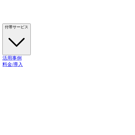
付帯サービス
活用事例
料金/導入