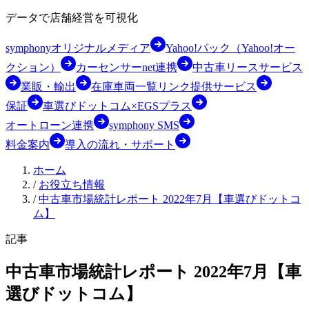
データで店舗経営を可視化
symphonyオリジナルメディア
Yahoo!パック（Yahoo!オー
クション）
カーセンサーnet連携
中古車リースサービス
業販・輸出
在庫車両一覧リンク提供サービス
保証
車選びドットコム×EGSプラス
オートローン連携
symphony SMS
料金案内
導入の流れ・サポート
ホーム
/
お役立ち情報
/
中古車市場統計レポート 2022年7月【車選びドットコ
ム】
記事
中古車市場統計レポート 2022年7月【車
選びドットコム】