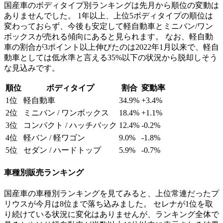
国産車のボディタイプ別ランキングは先月から順位の変動は
ありませんでした。 1年以上、上位5ボディタイプの順位は
変わっておらず、今後も安定して軽自動車とミニバン/ワン
ボックスが売れる傾向にあると見られます。 なお、軽自動
車の割合が3ポイント以上伸びたのは2022年1月以来で、軽自
動車としては低水準と言える35%以下の状況から脱却しそう
な見込みです。
順位
ボディタイプ
割合
変動率
1位
軽自動車
34.9%
+3.4%
2位
ミニバン / ワンボックス
18.4%
+1.1%
3位
コンパクト / ハッチバック
12.4%
-0.2%
4位
軽バン / 軽ワゴン
9.0%
-1.8%
5位
セダン / ハードトップ
5.9%
-0.7%
車種別販売ランキング
国産車の車種別ランキングを見てみると、上位常連だったプ
リウスが今月は8位まで落ち込みました。 セレナが1位を取
り続けている状況に変化はありませんが、ランキング全体で