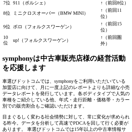
7位
911（ポルシェ）
↑（前回8位）
↑（前回11
8位
ミニクロスオーバー（BMW MINI）
位）
↑（前回15
9位
ポロ（フォルクスワーゲン）
位）
10
↑（前回圏
up!（フォルクスワーゲン）
位
外）
symphonyは中古車販売店様の経営活動
を応援します
車選びドットコムでは、symphonyをご利用いただいている
加盟店に向けて、月に一度上記のレポートよりも詳細な小売
データレポートを発行しています。各ボディタイプで人気の
車種をご紹介している他、年式・走行距離・価格帯・カラー
別での販売割合もご確認いただけます。
目まぐるしく変わる社会情勢に対して、常に変化が求められ
る昨今。データを分析して高速でPDCAを回して行く必要が
あります。 車選びドットコムでは15年以上の中古車情報サ