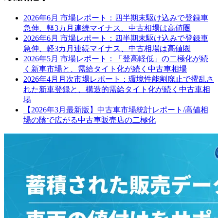
2026年6月 市場レポート：四半期末駆け込みで登録車
急伸、軽3カ月連続マイナス、中古相場は高値圏
2026年6月 市場レポート：四半期末駆け込みで登録車
急伸、軽3カ月連続マイナス、中古相場は高値圏
2026年5月 市場レポート：「登高軽低」の二極化が続
く新車市場と、需給タイト化が続く中古車相場
2026年4月月次市場レポート：環境性能割廃止で攪乱さ
れた新車登録と、構造的需給タイト化が続く中古車相
場
【2026年3月最新版】中古車市場統計レポート/高値相
場の陰で広がる中古車販売店の二極化