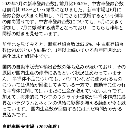
2022年7月の新車登録台数は前月比106.5%、中古車登録台数
は前月比93.8%という結果になりました。新車市場は6月に
登録台数が大きく増加し、7月でさらに微増するという例年
の傾向通りです。中古車登録台数についても、6月に大きく
増加し、7月に微減する結果となっており、こちらも昨年と
同様の動きを見せています。
前年比を見てみると、新車登録台数は92.6%、中古車登録台
数は94.8%という結果で、1年以上続いている前年同月比の
悪化は未だ継続中です。
国内の自動車販売や輸出台数の落ち込みが続いており、その
原因が国内生産の停滞にあるという状況は変わっていませ
ん。 半導体不足についても、パソコンなどに使われるもの
については供給が回復してきている一方で、自動車に使われ
る半導体に関してはいまだに生産が増えていないようです。
加えて、将来的にロシアのウクライナ侵攻が半導体作成に必
要なパラジウムとネオンの供給に影響を与える懸念が今も残
っています。 国内生産数が回復するにはまだ時間がかかる
見込みです。
自動車販売市場（2022年度）