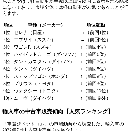
見るとやはり軽自動車が半数以上10位以内に表示される結果
になっており、市場全体では軽自動車が人気であることが伺
えます。
順位
車種（メーカー）
順位変動
1位
セレナ（日産）
→（前回1位）
2位
エブリイ（スズキ）
→（前回2位）
3位
ワゴンR（スズキ）
↑（前回4位）
4位
ハイゼットカーゴ（ダイハツ）
↑（前回6位）
5位
タントカスタム（ダイハツ）
↑（前回7位）
6位
タント（ダイハツ）
↓（前回5位）
7位
ステップワゴン（ホンダ）
↑（前回9位）
8位
プリウス（トヨタ）
↓（前回3位）
9位
ヴォクシー（トヨタ）
↑（前回17位）
10位
ムーヴ（ダイハツ）
↑（前回圏外）
輸入車の中古車販売傾向【人気ランキング】
「車選びドットコム」の市場動向から調査した、輸入車の
2022年7月中古車販売傾向を紹介します。