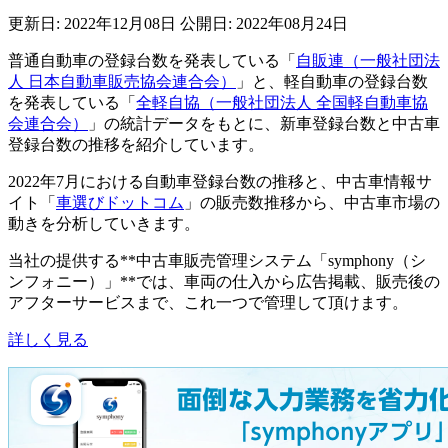
更新日: 2022年12月08日
公開日: 2022年08月24日
普通自動車の登録台数を発表している「
自販連（一般社団法
人 日本自動車販売協会連合会）
」と、軽自動車の登録台数
を発表している「
全軽自協（一般社団法人 全国軽自動車協
会連合会）
」の統計データをもとに、新車登録台数と中古車
登録台数の推移を紹介しています。
2022年7月における自動車登録台数の推移と、中古車情報サ
イト「
車選びドットコム
」の販売数推移から、中古車市場の
動きを分析していきます。
当社の提供する**中古車販売管理システム「symphony（シ
ンフォニー）」**では、車両の仕入から広告掲載、販売後の
アフターサービスまで、これ一つで管理して頂けます。
詳しく見る