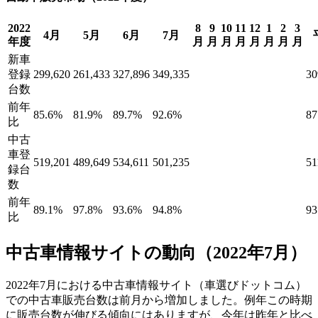
2022
8
9
10
11
12
1
2
3
4月
5月
6月
7月
年度
月
月
月
月
月
月
月
月
新車
登録
299,620
261,433
327,896
349,335
30
台数
前年
85.6%
81.9%
89.7%
92.6%
87
比
中古
車登
519,201
489,649
534,611
501,235
51
録台
数
前年
89.1%
97.8%
93.6%
94.8%
93
比
中古車情報サイトの動向（2022年7月）
2022年7月における中古車情報サイト（車選びドットコム）
での中古車販売台数は前月から増加しました。例年この時期
に販売台数が伸びる傾向にはありますが、今年は昨年と比べ