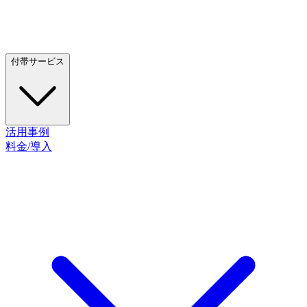
付帯サービス
活用事例
料金/導入