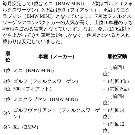
毎月安定して1位はミニ（BMW MINI）、2位はゴルフ（フォ
ルクスワーゲン）と3位は500（フィアット）、4位はミニク
ラブマン（BMW MINI）となっています。 7月はフォルクス
ワーゲンのコンパクトカーの人気が高く、上位10車種のうち
4車種を占める結果となっています。 なお、今月は20位以下
から上がってきた車種は1台しかなく、例月と比べると入れ
替わりは安定していました。
順
車種（メーカー）
順位変動
位
→（前回1
1位
ミニ（BMW MINI）
位）
2位
ゴルフ（フォルクスワーゲン）
↑（前回3位）
3位
500（フィアット）
↓（前回2位）
→（前回4
4位
ミニクラブマン（BMW MINI）
位）
ゴルフヴァリアント（フォルクスワーゲ
↑（前回14
5位
ン）
位）
↑（前回12
6位
X1（BMW）
位）