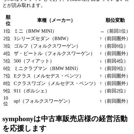
とが読み取れます。
順
車種（メーカー）
順位変動
位
1位
ミニ（BMW MINI）
→（前回1位）
2位
3シリーズセダン（BMW）
↑（前回圏外）
3位
ゴルフ（フォルクスワーゲン）
↑（前回6位）
4位
ザ・ビートル（フォルクスワーゲン）
↑（前回圏外）
5位
500（フィアット）
↓（前回4位）
6位
ミニクラブマン（BMW MINI）
↑（前回9位）
7位
Eクラス（メルセデス・ベンツ）
↑（前回圏外）
8位
Cクラスワゴン（メルセデス・ベンツ）
↑（前回圏外）
9位
911（ポルシェ）
↓（前回2位）
10
up!（フォルクスワーゲン）
↑（前回圏外）
位
symphonyは中古車販売店様の経営活動
を応援します