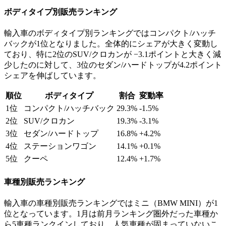
ボディタイプ別販売ランキング
輸入車のボディタイプ別ランキングではコンパクト/ハッチ
バックが1位となりました。全体的にシェアが大きく変動し
ており、特に2位のSUV/クロカンが −3.1ポイントと大きく減
少したのに対して、3位のセダン/ハードトップが4.2ポイント
シェアを伸ばしています。
順位
ボディタイプ
割合
変動率
1位
コンパクト/ハッチバック
29.3%
-1.5%
2位
SUV/クロカン
19.3%
-3.1%
3位
セダン/ハードトップ
16.8%
+4.2%
4位
ステーションワゴン
14.1%
+0.1%
5位
クーペ
12.4%
+1.7%
車種別販売ランキング
輸入車の車種別販売ランキングではミニ（BMW MINI）が1
位となっています。1月は前月ランキング圏外だった車種か
ら5車種ランクインしており、人気車種が固まっていないこ