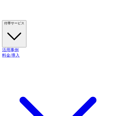
付帯サービス
活用事例
料金/導入