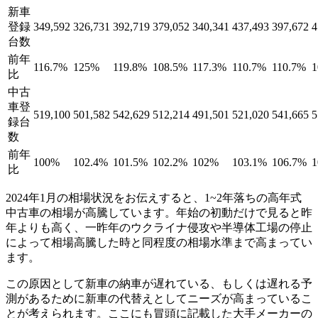
新車
登録
349,592
326,731
392,719
379,052
340,341
437,493
397,672
4
台数
前年
116.7%
125%
119.8%
108.5%
117.3%
110.7%
110.7%
1
比
中古
車登
519,100
501,582
542,629
512,214
491,501
521,020
541,665
5
録台
数
前年
100%
102.4%
101.5%
102.2%
102%
103.1%
106.7%
1
比
2024年1月の相場状況をお伝えすると、1~2年落ちの高年式
中古車の相場が高騰しています。年始の初動だけで見ると昨
年よりも高く、一昨年のウクライナ侵攻や半導体工場の停止
によって相場高騰した時と同程度の相場水準まで高まってい
ます。
この原因として新車の納車が遅れている、もしくは遅れる予
測があるために新車の代替えとしてニーズが高まっているこ
とが考えられます。ここにも冒頭に記載した大手メーカーの