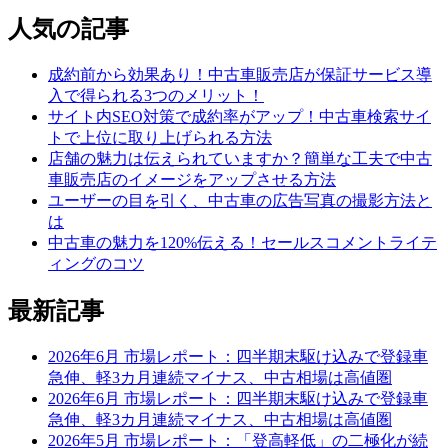
人気の記事
成約前から効果あり！中古車販売店が保証サービス導
入で得られる3つのメリット！
サイト内SEO対策で成約率がアップ！中古車検索サイ
トで上位に取り上げられる方法
店舗の魅力は伝えられていますか？簡単な工夫で中古
車販売店のイメージをアップさせる方法
ユーザーの目を引く、中古車の広告写真の撮影方法と
は
中古車の魅力を120%伝える！セールスコメントライテ
ィングのコツ
最新記事
2026年6月 市場レポート：四半期末駆け込みで登録車
急伸、軽3カ月連続マイナス、中古相場は高値圏
2026年6月 市場レポート：四半期末駆け込みで登録車
急伸、軽3カ月連続マイナス、中古相場は高値圏
2026年5月 市場レポート：「登高軽低」の二極化が続