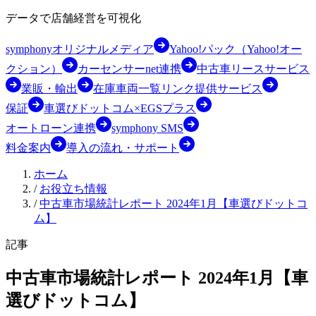
データで店舗経営を可視化
symphonyオリジナルメディア
Yahoo!パック（Yahoo!オー
クション）
カーセンサーnet連携
中古車リースサービス
業販・輸出
在庫車両一覧リンク提供サービス
保証
車選びドットコム×EGSプラス
オートローン連携
symphony SMS
料金案内
導入の流れ・サポート
ホーム
/
お役立ち情報
/
中古車市場統計レポート 2024年1月【車選びドットコ
ム】
記事
中古車市場統計レポート 2024年1月【車
選びドットコム】