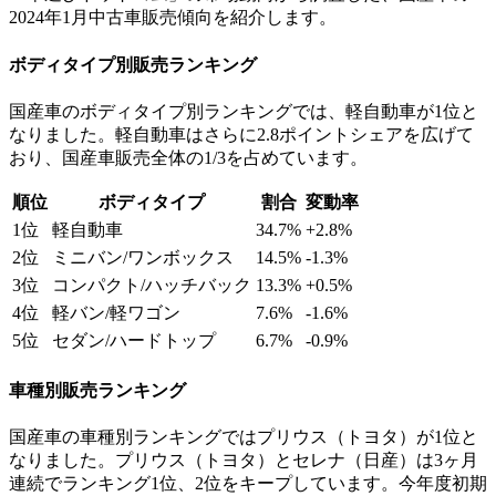
2024年1月中古車販売傾向を紹介します。
ボディタイプ別販売ランキング
国産車のボディタイプ別ランキングでは、軽自動車が1位と
なりました。軽自動車はさらに2.8ポイントシェアを広げて
おり、国産車販売全体の1/3を占めています。
順位
ボディタイプ
割合
変動率
1位
軽自動車
34.7%
+2.8%
2位
ミニバン/ワンボックス
14.5%
-1.3%
3位
コンパクト/ハッチバック
13.3%
+0.5%
4位
軽バン/軽ワゴン
7.6%
-1.6%
5位
セダン/ハードトップ
6.7%
-0.9%
車種別販売ランキング
国産車の車種別ランキングではプリウス（トヨタ）が1位と
なりました。プリウス（トヨタ）とセレナ（日産）は3ヶ月
連続でランキング1位、2位をキープしています。今年度初期