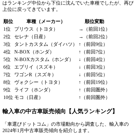
はランキング中位から下位に沈んでいた車種でしたが、再び
上位に戻ってきています。
順位
車種（メーカー）
順位変動
1位
プリウス（トヨタ）
→（前回1位）
2位
セレナ（日産）
→（前回2位）
3位
タントカスタム（ダイハツ）
↑（前回9位）
4位
N-BOX（ホンダ）
↑（前回7位）
5位
N-BOXカスタム（ホンダ）
↓（前回4位）
6位
エブリイ（スズキ）
↓（前回3位）
7位
ワゴンR（スズキ）
↓（前回5位）
8位
ヴォクシー（トヨタ）
↑（前回19位）
9位
ライフ（ホンダ）
↑（前回圏外）
10位
モコ（日産）
↑（前回圏外）
輸入車の中古車販売傾向【人気ランキング】
「車選びドットコム」の市場動向から調査した、輸入車の
2024年1月中古車販売傾向を紹介します。