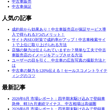
中古車販売
中古車保証
人気の記事
成約前から効果あり！中古車販売店が保証サービス導
入で得られる3つのメリット！
サイト内SEO対策で成約率がアップ！中古車検索サイ
トで上位に取り上げられる方法
店舗の魅力は伝えられていますか？簡単な工夫で中古
車販売店のイメージをアップさせる方法
ユーザーの目を引く、中古車の広告写真の撮影方法と
は
中古車の魅力を120%伝える！セールスコメントライテ
ィングのコツ
最新記事
2026年6月 市場レポート：四半期末駆け込みで登録車
急伸、軽3カ月連続マイナス、中古相場は高値圏
2026年6月 市場レポート：四半期末駆け込みで登録車