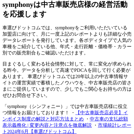
symphonyは中古車販売店様の経営活動
を応援します
車選びドットコムでは、symphonyをご利用いただいている
加盟店に向けて、月に一度上記のレポートよりも詳細な小売
データレポートを発行しています。各ボディタイプで人気の
車種をご紹介している他、年式・走行距離・価格帯・カラー
別での販売割合もご確認いただけます。
目まぐるしく変わる社会情勢に対して、常に変化が求められ
る昨今。データを分析して高速でPDCAを回して行く必要が
あります。 車選びドットコムでは20年以上の中古車情報サ
イトの運営実績で蓄積したノウハウを、中古車販売店の皆さ
まにご提供していますので、少しでもご関心をお持ちの方は
ぜひお問合せ下さい。
「symphony（シンフォニー）」では中古車販売店様に役立
つ情報をお届けしております！ ・
【中古車販売店必見】イ
ンボイス制度の解説と対応方法まとめ
・
中古車の支払総額
表示義務化 | 変更内容と注意点を徹底解説
・
市場統計レポー
ト2024年6月【車選びドットコム】