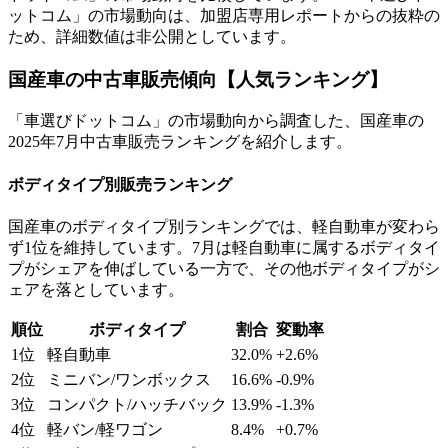
ットコム」の市場動向は、加盟店専用レポートからの抜粋の
ため、詳細数値は非公開としています。
国産車の中古車販売傾向【人気ランキング】
「車選びドットコム」の市場動向から調査した、国産車の
2025年7月中古車販売ランキングを紹介します。
ボディタイプ別販売ランキング
国産車のボディタイプ別ランキングでは、軽自動車が変わら
ず1位を維持しています。7月は軽自動車に属するボディタイ
プがシェアを伸ばしている一方で、その他ボディタイプがシ
ェアを落としています。
順位
ボディタイプ
割合
変動率
1位
軽自動車
32.0%
+2.6%
2位
ミニバン/ワンボックス
16.6%
-0.9%
3位
コンパクト/ハッチバック
13.9%
-1.3%
4位
軽バン/軽ワゴン
8.4%
+0.7%