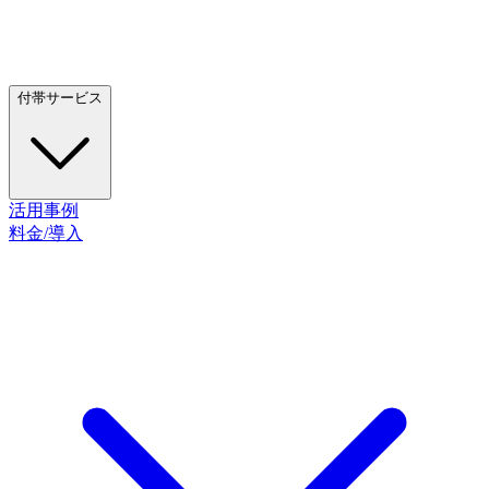
付帯サービス
活用事例
料金/導入