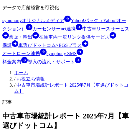
データで店舗経営を可視化
symphonyオリジナルメディア
Yahoo!パック（Yahoo!オー
クション）
カーセンサーnet連携
中古車リースサービス
業販・輸出
在庫車両一覧リンク提供サービス
保証
車選びドットコム×EGSプラス
オートローン連携
symphony SMS
料金案内
導入の流れ・サポート
ホーム
/
お役立ち情報
/
中古車市場統計レポート 2025年7月【車選びドットコ
ム】
記事
中古車市場統計レポート 2025年7月【車
選びドットコム】