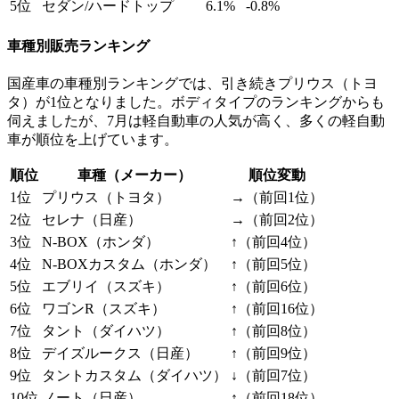
5位
セダン/ハードトップ
6.1%
-0.8%
車種別販売ランキング
国産車の車種別ランキングでは、引き続きプリウス（トヨ
タ）が1位となりました。ボディタイプのランキングからも
伺えましたが、7月は軽自動車の人気が高く、多くの軽自動
車が順位を上げています。
順位
車種（メーカー）
順位変動
1位
プリウス（トヨタ）
→（前回1位）
2位
セレナ（日産）
→（前回2位）
3位
N-BOX（ホンダ）
↑（前回4位）
4位
N-BOXカスタム（ホンダ）
↑（前回5位）
5位
エブリイ（スズキ）
↑（前回6位）
6位
ワゴンR（スズキ）
↑（前回16位）
7位
タント（ダイハツ）
↑（前回8位）
8位
デイズルークス（日産）
↑（前回9位）
9位
タントカスタム（ダイハツ）
↓（前回7位）
10位
ノート（日産）
↑（前回18位）