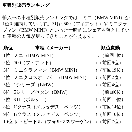
車種別販売ランキング
輸入車の車種別販売ランキングでは、ミニ（BMW MINI）が
1位を維持しています。7月は500（フィアット）やミニクラ
ブマン（BMW MINI）といった一時的にシェアを落としてい
た車種の人気が戻ってきたことが伺えます。
順位
車種（メーカー）
順位変動
1位
ミニ（BMW MINI）
→（前回1位）
2位
500（フィアット）
↑（前回9位）
3位
ミニクラブマン（BMW MINI）
↑（前回19位）
4位
ミニクロスオーバー（BMW MINI）
↓（前回2位）
5位
1シリーズ（BMW）
↓（前回4位）
6位
5シリーズセダン（BMW）
→（前回6位）
7位
911（ポルシェ）
↑（前回11位）
8位
Cクラス（メルセデス・ベンツ）
↑（前回14位）
9位
Bクラス（メルセデス・ベンツ）
↑（前回16位）
10位
ザ・ビートル（フォルクスワーゲン）
↓（前回7位）