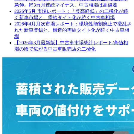
急伸、軽3カ月連続マイナス、中古相場は高値圏
2026年5月 市場レポート：「登高軽低」の二極化が続
く新車市場と、需給タイト化が続く中古車相場
2026年4月月次市場レポート：環境性能割廃止で攪乱さ
れた新車登録と、構造的需給タイト化が続く中古車相
場
【2026年3月最新版】中古車市場統計レポート/高値相
場の陰で広がる中古車販売店の二極化