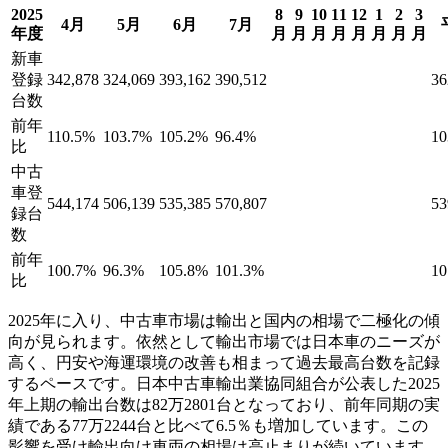
2025
8
9
10
11
12
1
2
3
4月
5月
6月
7月
年度
月
月
月
月
月
月
月
月
新車
登録
342,878
324,069
393,162
390,512
36
台数
前年
110.5%
103.7%
105.2%
96.4%
10
比
中古
車登
544,174
506,139
535,385
570,807
53
録台
数
前年
100.7%
96.3%
105.8%
101.3%
1
比
2025年に入り、中古車市場は輸出と国内の相場で二極化の傾
向が見られます。依然として輸出市場では日本車のニーズが
高く、円安や海運環境の改善も相まって過去最高台数を記録
するペースです。日本中古車輸出業協同組合が公表した2025
年上期の輸出台数は82万2801台となっており、前年同期の実
績である77万2244台と比べて6.5％も増加しています。この
影響を受け輸出向け車両の相場は高止まりが続いています。