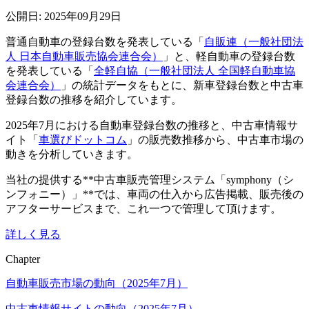
公開日: 2025年09月29日
普通自動車の登録台数を発表している「
自販連（一般社団法
人 日本自動車販売協会連合会）
」と、軽自動車の登録台数
を発表している「
全軽自協（一般社団法人 全国軽自動車協
会連合会）
」の統計データをもとに、新車登録台数と中古車
登録台数の推移を紹介しています。
2025年7月における自動車登録台数の推移と、中古車情報サ
イト「
車選びドットコム
」の販売数推移から、中古車市場の
動きを分析していきます。
当社の提供する**中古車販売管理システム「symphony（シ
ンフォニー）」**では、車両の仕入から広告掲載、販売後の
アフターサービスまで、これ一つで管理して頂けます。
詳しく見る
Chapter
自動車販売市場の動向（2025年7月）
中古車情報サイトの動向（2025年7月）