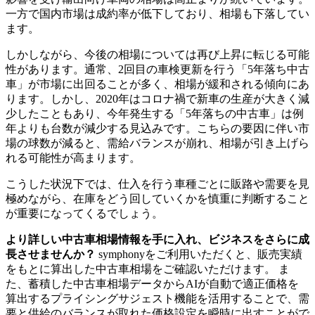
一方で国内市場は成約率が低下しており、相場も下落してい
ます。
しかしながら、今後の相場については再び上昇に転じる可能
性があります。通常、2回目の車検更新を行う「5年落ち中古
車」が市場に出回ることが多く、相場が緩和される傾向にあ
ります。しかし、2020年はコロナ禍で新車の生産が大きく減
少したこともあり、今年発生する「5年落ちの中古車」は例
年よりも台数が減少する見込みです。こちらの要因に伴い市
場の球数が減ると、需給バランスが崩れ、相場が引き上げら
れる可能性が高まります。
こうした状況下では、仕入を行う車種ごとに販路や需要を見
極めながら、在庫をどう回していくかを慎重に判断すること
が重要になってくるでしょう。
より詳しい中古車相場情報を手に入れ、ビジネスをさらに成
長させませんか？
symphonyをご利用いただくと、販売実績
をもとに算出した中古車相場をご確認いただけます。 ま
た、蓄積した中古車相場データからAIが自動で適正価格を
算出するプライシングサジェスト機能を活用することで、需
要と供給のバランスが取れた価格設定を瞬時に出すことがで