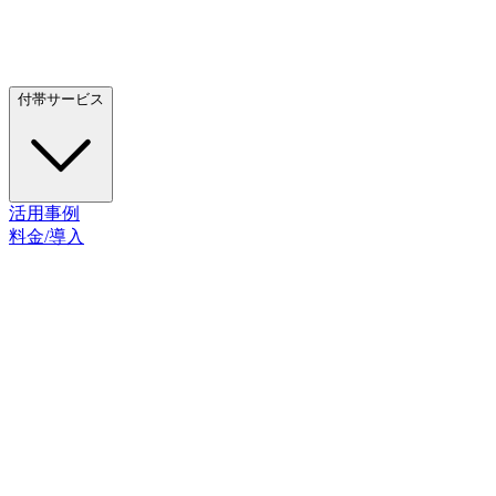
付帯サービス
活用事例
料金/導入