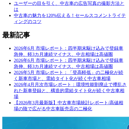
ユーザーの目を引く、中古車の広告写真の撮影方法と
は
中古車の魅力を120%伝える！セールスコメントライテ
ィングのコツ
最新記事
2026年6月 市場レポート：四半期末駆け込みで登録車
急伸、軽3カ月連続マイナス、中古相場は高値圏
2026年6月 市場レポート：四半期末駆け込みで登録車
急伸、軽3カ月連続マイナス、中古相場は高値圏
2026年5月 市場レポート：「登高軽低」の二極化が続
く新車市場と、需給タイト化が続く中古車相場
2026年4月月次市場レポート：環境性能割廃止で攪乱さ
れた新車登録と、構造的需給タイト化が続く中古車相
場
【2026年3月最新版】中古車市場統計レポート/高値相
場の陰で広がる中古車販売店の二極化