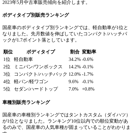
2023年5月中古車販売傾向を紹介します。
ボディタイプ別販売ランキング
国産車のボディタイプ別ランキングでは、軽自動車が1位と
なりました。先月数値を伸ばしていたコンパクト/ハッチバ
ックが1.7ポイント落としています。
順位
ボディタイプ
割合
変動率
1位
軽自動車
34.2%
-0.6%
2位
ミニバン/ワンボックス
14.2%
-0.1%
3位
コンパクト/ハッチバック
12.0%
-1.7%
4位
軽バン/軽ワゴン
9.6%
-0.1%
5位
セダン/ハードトップ
7.0%
+0.8%
車種別販売ランキング
国産車の車種別ランキングではタントカスタム（ダイハツ）
が1位となりました。ランキング10位以内での順位変動があ
るのみで、国産車の人気車種が固まっていることがわかりま