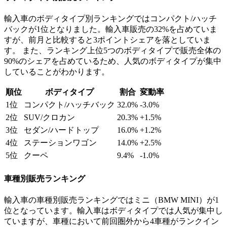
輸入車のボディタイプ別ランキングではコンパクト/ハッチ
バックが1位となりました。輸入車販売の32%を占めていま
すが、前月と比較すると3ポイントシェアを落としていま
す。 また、ランキング上位5つのボディタイプで販売全体の
90%のシェアを占めているため、人気のボディタイプが集中
していることがわかります。
順位
ボディタイプ
割合
変動率
1位
コンパクト/ハッチバック
32.0%
-3.0%
2位
SUV/クロカン
20.3%
+1.5%
3位
セダン/ハードトップ
16.0%
+1.2%
4位
ステーションワゴン
14.0%
+2.5%
5位
クーペ
9.4%
-1.0%
車種別販売ランキング
輸入車の車種別販売ランキングではミニ（BMW MINI）が1
位となっています。輸入車はボディタイプでは人気が集中し
ていますが、車種において前回圏外から4車種がランクイン