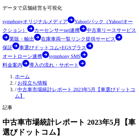
データで店舗経営を可視化
symphonyオリジナルメディア
Yahoo!パック（Yahoo!オー
クション）
カーセンサーnet連携
中古車リースサービス
業販・輸出
在庫車両一覧リンク提供サービス
保証
車選びドットコム×EGSプラス
オートローン連携
symphony SMS
料金案内
導入の流れ・サポート
ホーム
/
お役立ち情報
/
中古車市場統計レポート 2023年5月【車選びドットコ
ム】
記事
中古車市場統計レポート 2023年5月【車
選びドットコム】