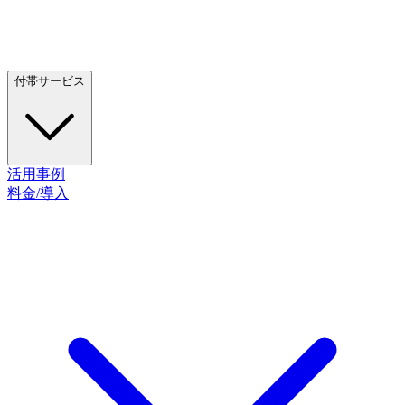
付帯サービス
活用事例
料金/導入