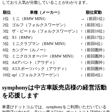
しており人気が分散していることがわかります。
順位
車種（メーカー）
順位変動
1位
ミニ（BMW MINI）
→（前回1位）
2位
ゴルフ（フォルクスワーゲン）
↑（前回3位）
3位
ザ・ビートル（フォルクスワーゲン）
↑（前回10位）
4位
X1（BMW）
↑（前回17位）
5位
ミニクラブマン（BMW MINI）
↑（前回6位）
6位
カングー（ルノー）
↑（前回圏外）
7位
ミニクロスオーバー（BMW MINI）
↑（前回圏外）
8位
A4アバント（アウディ）
↑（前回圏外）
9位
A3スポーツバック（アウディ）
↑（前回圏外）
10位
up!（フォルクスワーゲン）
↓（前回4位）
symphonyは中古車販売店様の経営活動
を応援します
車選びドットコムでは、symphonyをご利用いただいている