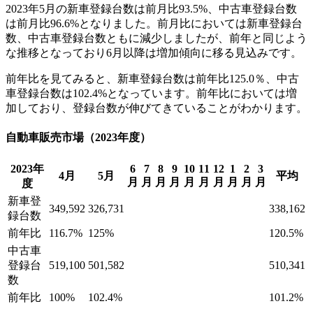
2023年5月の新車登録台数は前月比93.5%、中古車登録台数
は前月比96.6%となりました。前月比においては新車登録台
数、中古車登録台数ともに減少しましたが、前年と同じよう
な推移となっており6月以降は増加傾向に移る見込みです。
前年比を見てみると、新車登録台数は前年比125.0％、中古
車登録台数は102.4%となっています。前年比においては増
加しており、登録台数が伸びてきていることがわかります。
自動車販売市場（2023年度）
2023年
6
7
8
9
10
11
12
1
2
3
4月
5月
平均
月
月
月
月
月
月
月
月
月
月
度
新車登
349,592
326,731
338,162
録台数
前年比
116.7%
125%
120.5%
中古車
登録台
519,100
501,582
510,341
数
前年比
100%
102.4%
101.2%