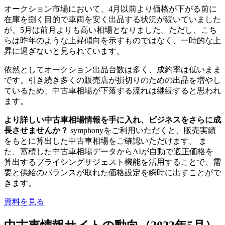
オークション市場において、4月以前より価格が下がる前に
在庫を捌く目的で車両を安く出品する状況が続いていました
が、5月は前月よりも高い相場となりました。ただし、こち
らは昨年のような上昇傾向を示すものではなく、一時的な上
昇に過ぎないと見られています。
依然としてオークション出品台数は多く、成約率は低いまま
です。引き続き多くの販売店が損切りのための出品を増やし
ているため、中古車相場が下落する流れは継続すると思われ
ます。
より詳しい中古車相場情報を手に入れ、ビジネスをさらに成
長させませんか？
symphonyをご利用いただくと、販売実績
をもとに算出した中古車相場をご確認いただけます。 ま
た、蓄積した中古車相場データからAIが自動で適正価格を
算出するプライシングサジェスト機能を活用することで、需
要と供給のバランスが取れた価格設定を瞬時に出すことがで
きます。
資料を見る