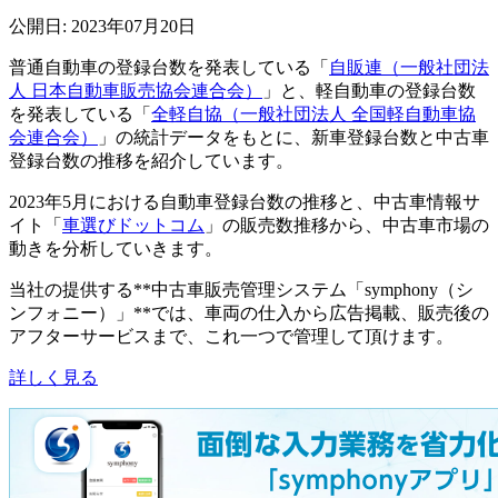
公開日: 2023年07月20日
普通自動車の登録台数を発表している「
自販連（一般社団法
人 日本自動車販売協会連合会）
」と、軽自動車の登録台数
を発表している「
全軽自協（一般社団法人 全国軽自動車協
会連合会）
」の統計データをもとに、新車登録台数と中古車
登録台数の推移を紹介しています。
2023年5月における自動車登録台数の推移と、中古車情報サ
イト「
車選びドットコム
」の販売数推移から、中古車市場の
動きを分析していきます。
当社の提供する**中古車販売管理システム「symphony（シ
ンフォニー）」**では、車両の仕入から広告掲載、販売後の
アフターサービスまで、これ一つで管理して頂けます。
詳しく見る