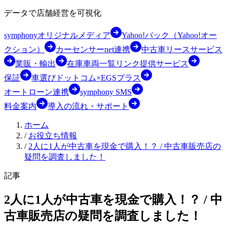
データで店舗経営を可視化
symphonyオリジナルメディア
Yahoo!パック（Yahoo!オー
クション）
カーセンサーnet連携
中古車リースサービス
業販・輸出
在庫車両一覧リンク提供サービス
保証
車選びドットコム×EGSプラス
オートローン連携
symphony SMS
料金案内
導入の流れ・サポート
ホーム
/
お役立ち情報
/
2人に1人が中古車を現金で購入！？ / 中古車販売店の
疑問を調査しました！
記事
2人に1人が中古車を現金で購入！？ / 中
古車販売店の疑問を調査しました！