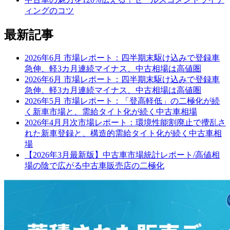
ィングのコツ
最新記事
2026年6月 市場レポート：四半期末駆け込みで登録車
急伸、軽3カ月連続マイナス、中古相場は高値圏
2026年6月 市場レポート：四半期末駆け込みで登録車
急伸、軽3カ月連続マイナス、中古相場は高値圏
2026年5月 市場レポート：「登高軽低」の二極化が続
く新車市場と、需給タイト化が続く中古車相場
2026年4月月次市場レポート：環境性能割廃止で攪乱さ
れた新車登録と、構造的需給タイト化が続く中古車相
場
【2026年3月最新版】中古車市場統計レポート/高値相
場の陰で広がる中古車販売店の二極化