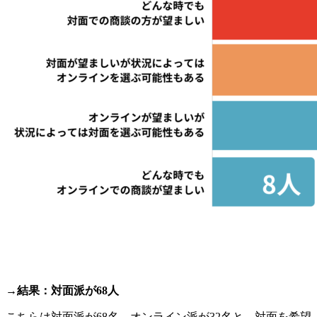
→結果：対面派が68人
こちらは対面派が68名、オンライン派が32名と、対面を希望