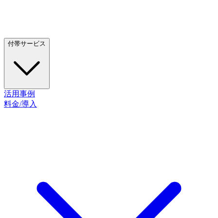
付帯サービス
活用事例
料金/導入