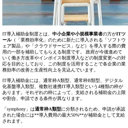
IT導入補助金制度とは、
中小企業や小規模事業者
の方が
ITツ
ール
（「業務効率化」のために新たに導入される「ソフトウ
ェア製品」や「クラウドサービス」など）を導入する際の費
用の一部を補助してもらえる制度です。 政府が今後進めて
いく働き方改革やインボイス制度導入などの制度変更への対
応を目的としており、この制度を活用することで各企業の業
務効率の改善と生産性向上を見込んでいます。
IT導入補助金には、通常枠A類型、通常枠B類型、デジタル
化基盤導入類型、複数社連携IT導入類型という4種類の枠が
あります。それぞれの枠によって、支給される補助金の上限
や割合、申請できる条件が異なります。
「symphony」は
通常枠A類型
に分類されるため、申請が承認
された場合には**導入費用の最大50%**が補助金として支給
されます。