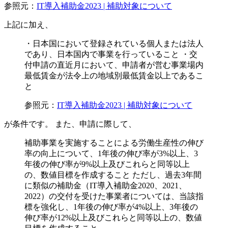
参照元：
IT導入補助金2023 | 補助対象について
上記に加え、
・日本国において登録されている個人または法人
であり、日本国内で事業を行っていること ・交
付申請の直近月において、申請者が営む事業場内
最低賃金が法令上の地域別最低賃金以上であるこ
と
参照元：
IT導入補助金2023 | 補助対象について
が条件です。 また、申請に際して、
補助事業を実施することによる労働生産性の伸び
率の向上について、1年後の伸び率が3%以上、3
年後の伸び率が9%以上及びこれらと同等以上
の、数値目標を作成すること ただし、過去3年間
に類似の補助金（IT導入補助金2020、2021、
2022）の交付を受けた事業者については、当該指
標を強化し、1年後の伸び率が4%以上、3年後の
伸び率が12%以上及びこれらと同等以上の、数値