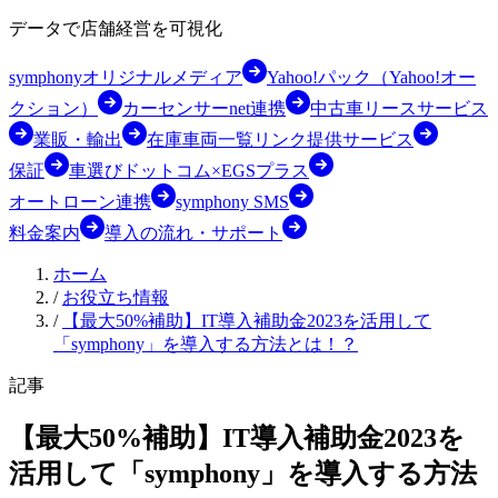
データで店舗経営を可視化
symphonyオリジナルメディア
Yahoo!パック（Yahoo!オー
クション）
カーセンサーnet連携
中古車リースサービス
業販・輸出
在庫車両一覧リンク提供サービス
保証
車選びドットコム×EGSプラス
オートローン連携
symphony SMS
料金案内
導入の流れ・サポート
ホーム
/
お役立ち情報
/
【最大50%補助】IT導入補助金2023を活用して
「symphony」を導入する方法とは！？
記事
【最大50%補助】IT導入補助金2023を
活用して「symphony」を導入する方法