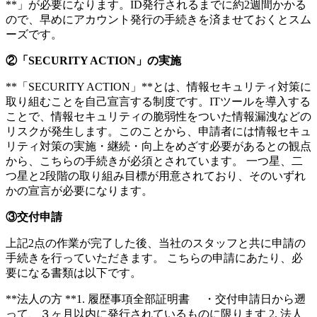
**」が必要になります。ID発行されるまでに約2週間かかる
ので、早めにアカウント発行の手続きを済ませておくとスム
ーズです。
②「SECURITY ACTION」の実施
**「SECURITY ACTION」**とは、情報セキュリティ対策に
取り組むことを自己宣言する制度です。ITツールを導入する
ことで、情報セキュリティの脆弱性をついた情報漏洩などの
リスクが発生します。このことから、申請者には情報セキュ
リティ対策の実施・継続・向上をめざす必要があるとの観点
から、こちらの手続きが必須とされています。 一つ星、二
つ星と2段階の取り組み目標が用意されており、そのいずれ
かの宣言が必要になります。
③交付申請
上記2点の作業が完了した後、当社のスタッフと共に申請の
手続きを行っていただきます。 こちらの申請にあたり、必
要になる書類は以下です。
**法人の方 **1. 履歴事項全部証明書 ・交付申請日から遡
って、３ヶ月以内に発行されているものに限ります 2. 法人