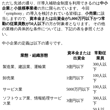
ただし先述の通り、IT導入補助金制度を利用できるのは
中小
企業
と
小規模事業者
の方に限られています。 今回
「symphony」の導入を検討されている皆様は、
小売業
に該
当しますので、
資本金または出資金が5,000万円以下かつ常
勤の従業員数が50人以下
の方が対象者となります。 その他
の業種の具体的な条件については、下記の表を参照くださ
い。
中小企業の定義は以下の通りです。
資本金または
常勤従
業態・組織形態
出資金
業員
300人以
製造業、建設業、運輸業
3億円以下
下
100人以
卸売業
1億円以下
下
100人以
サービス業
5000万円以下
下
ソフトウェア業、情報処理サービ
300人以
3億円以下
ス業
下
50人以