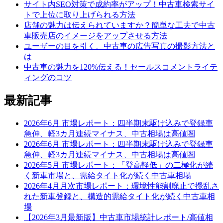
サイト内SEO対策で成約率がアップ！中古車検索サイ
トで上位に取り上げられる方法
店舗の魅力は伝えられていますか？簡単な工夫で中古
車販売店のイメージをアップさせる方法
ユーザーの目を引く、中古車の広告写真の撮影方法と
は
中古車の魅力を120%伝える！セールスコメントライテ
ィングのコツ
最新記事
2026年6月 市場レポート：四半期末駆け込みで登録車
急伸、軽3カ月連続マイナス、中古相場は高値圏
2026年6月 市場レポート：四半期末駆け込みで登録車
急伸、軽3カ月連続マイナス、中古相場は高値圏
2026年5月 市場レポート：「登高軽低」の二極化が続
く新車市場と、需給タイト化が続く中古車相場
2026年4月月次市場レポート：環境性能割廃止で攪乱さ
れた新車登録と、構造的需給タイト化が続く中古車相
場
【2026年3月最新版】中古車市場統計レポート/高値相