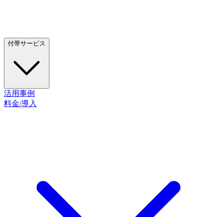
付帯サービス
活用事例
料金/導入