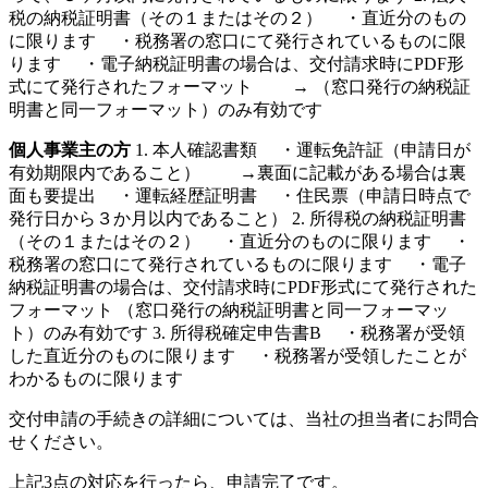
税の納税証明書（その１またはその２） ・直近分のもの
に限ります ・税務署の窓口にて発行されているものに限
ります ・電子納税証明書の場合は、交付請求時にPDF形
式にて発行されたフォーマット → （窓口発行の納税証
明書と同一フォーマット）のみ有効です
個人事業主の方
1. 本人確認書類 ・運転免許証（申請日が
有効期限内であること） →裏面に記載がある場合は裏
面も要提出 ・運転経歴証明書 ・住民票（申請日時点で
発行日から３か月以内であること） 2. 所得税の納税証明書
（その１またはその２） ・直近分のものに限ります ・
税務署の窓口にて発行されているものに限ります ・電子
納税証明書の場合は、交付請求時にPDF形式にて発行された
フォーマット （窓口発行の納税証明書と同一フォーマッ
ト）のみ有効です 3. 所得税確定申告書B ・税務署が受領
した直近分のものに限ります ・税務署が受領したことが
わかるものに限ります
交付申請の手続きの詳細については、当社の担当者にお問合
せください。
上記3点の対応を行ったら、申請完了です。