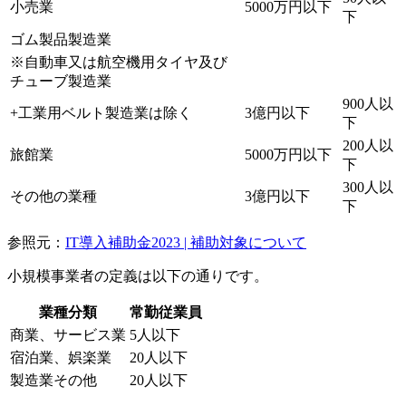
小売業
5000万円以下
下
ゴム製品製造業
※自動車又は航空機用タイヤ及び
チューブ製造業
900人以
+工業用ベルト製造業は除く
3億円以下
下
200人以
旅館業
5000万円以下
下
300人以
その他の業種
3億円以下
下
参照元：
IT導入補助金2023 | 補助対象について
小規模事業者の定義は以下の通りです。
業種分類
常勤従業員
商業、サービス業
5人以下
宿泊業、娯楽業
20人以下
製造業その他
20人以下