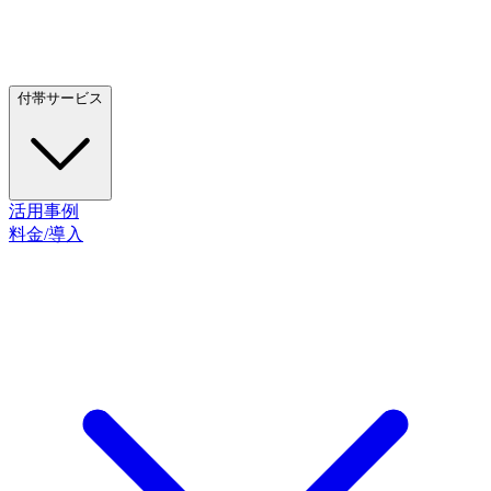
付帯サービス
活用事例
料金/導入