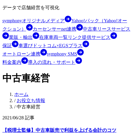
データで店舗経営を可視化
symphonyオリジナルメディア
Yahoo!パック（Yahoo!オー
クション）
カーセンサーnet連携
中古車リースサービス
業販・輸出
在庫車両一覧リンク提供サービス
保証
車選びドットコム×EGSプラス
オートローン連携
symphony SMS
料金案内
導入の流れ・サポート
中古車経営
ホーム
/
お役立ち情報
/
中古車経営
2021/06/28
記事
【税理士監修】中古車販売で利益を上げる会計のコツ