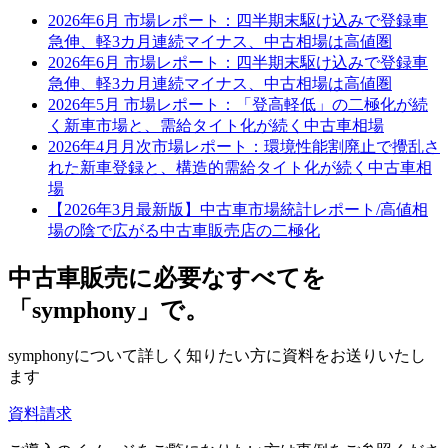
2026年6月 市場レポート：四半期末駆け込みで登録車
急伸、軽3カ月連続マイナス、中古相場は高値圏
2026年6月 市場レポート：四半期末駆け込みで登録車
急伸、軽3カ月連続マイナス、中古相場は高値圏
2026年5月 市場レポート：「登高軽低」の二極化が続
く新車市場と、需給タイト化が続く中古車相場
2026年4月月次市場レポート：環境性能割廃止で攪乱さ
れた新車登録と、構造的需給タイト化が続く中古車相
場
【2026年3月最新版】中古車市場統計レポート/高値相
場の陰で広がる中古車販売店の二極化
中古車販売に必要なすべてを
「symphony」で。
symphonyについて詳しく知りたい方に資料をお送りいたし
ます
資料請求