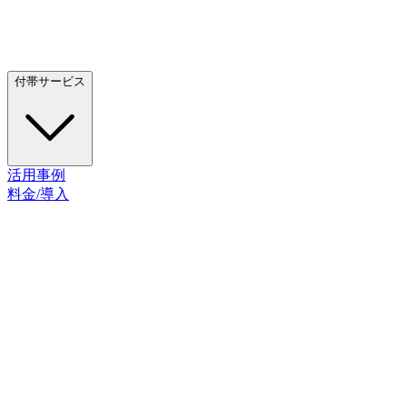
付帯サービス
活用事例
料金/導入