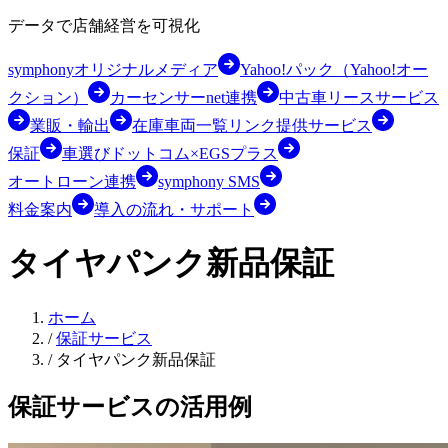
データで店舗経営を可視化
symphonyオリジナルメディア
Yahoo!パック（Yahoo!オー
クション）
カーセンサーnet連携
中古車リースサービス
業販・輸出
在庫車両一覧リンク提供サービス
保証
車選びドットコム×EGSプラス
オートローン連携
symphony SMS
料金案内
導入の流れ・サポート
タイヤパンク新品保証
ホーム
/
保証サービス
/
タイヤパンク新品保証
保証サービスの活用例