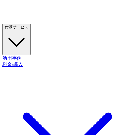
付帯サービス
活用事例
料金/導入