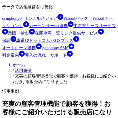
データで店舗経営を可視化
symphonyオリジナルメディア
Yahoo!パック（Yahoo!オー
クション）
カーセンサーnet連携
中古車リースサービス
業販・輸出
在庫車両一覧リンク提供サービス
保証
車選びドットコム×EGSプラス
オートローン連携
symphony SMS
料金案内
導入の流れ・サポート
ホーム
/
活用事例
/
充実の顧客管理機能で顧客を獲得！お客様にご紹介い
ただける販売店になりました
活用事例
充実の顧客管理機能で顧客を獲得！お
客様にご紹介いただける販売店になり