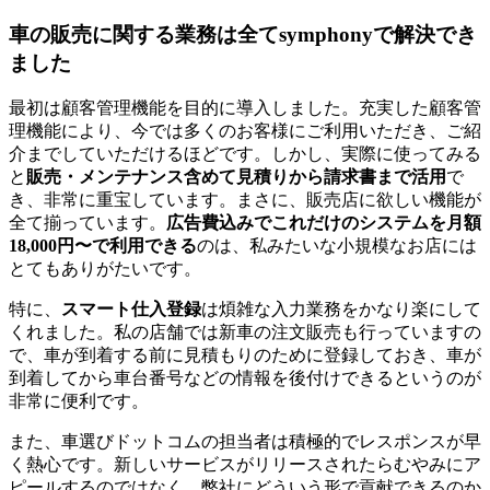
車の販売に関する業務は全てsymphonyで解決でき
ました
最初は顧客管理機能を目的に導入しました。充実した顧客管
理機能により、今では多くのお客様にご利用いただき、ご紹
介までしていただけるほどです。しかし、実際に使ってみる
と
販売・メンテナンス含めて見積りから請求書まで活用
で
き、非常に重宝しています。まさに、販売店に欲しい機能が
全て揃っています。
広告費込みでこれだけのシステムを月額
18,000円〜で利用できる
のは、私みたいな小規模なお店には
とてもありがたいです。
特に、
スマート仕入登録
は煩雑な入力業務をかなり楽にして
くれました。私の店舗では新車の注文販売も行っていますの
で、車が到着する前に見積もりのために登録しておき、車が
到着してから車台番号などの情報を後付けできるというのが
非常に便利です。
また、車選びドットコムの担当者は積極的でレスポンスが早
く熱心です。新しいサービスがリリースされたらむやみにア
ピールするのではなく、弊社にどういう形で貢献できるのか