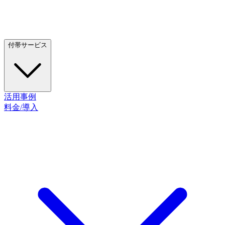
付帯サービス
活用事例
料金/導入