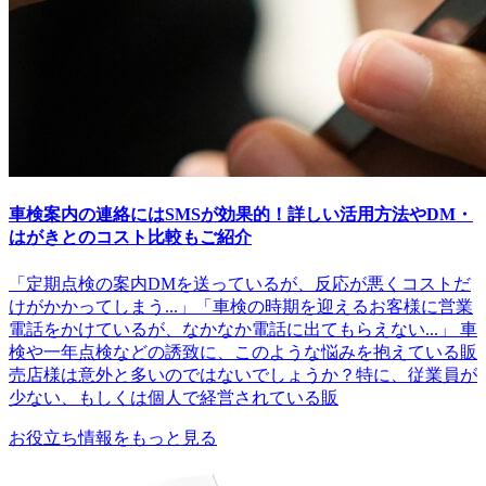
車検案内の連絡にはSMSが効果的！詳しい活用方法やDM・
はがきとのコスト比較もご紹介
「定期点検の案内DMを送っているが、反応が悪くコストだ
けがかかってしまう...」「車検の時期を迎えるお客様に営業
電話をかけているが、なかなか電話に出てもらえない...」 車
検や一年点検などの誘致に、このような悩みを抱えている販
売店様は意外と多いのではないでしょうか？特に、従業員が
少ない、もしくは個人で経営されている販
お役立ち情報をもっと見る