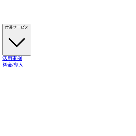
付帯サービス
活用事例
料金/導入