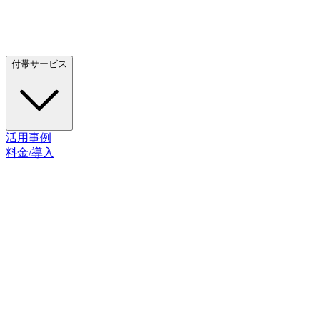
付帯サービス
活用事例
料金/導入