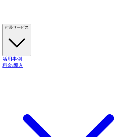
付帯サービス
活用事例
料金/導入