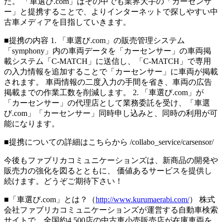
た。 「車選び.com」はその中でも業界大手の「カーセンサ
ー」と提携することで、よりインターネットで探しやすい中
古車メディアを目指していきます。
■提携の内容 1. 「車選び.com」の販売管理システム
「symphony」内の車両データを「カーセンサー」の車両掲
載システム「C-MATCH」に送信し、「C-MATCH」で専用
の入力情報を追加することで「カーセンサー」に車両が掲載
されます。 車両情報の二度入力の手間を省き、車両の広告
掲載までの作業工数を削減します。 2. 「車選び.com」が
「カーセンサー」の代理店として業務委託を受け、「車選
び.com」「カーセンサー」同時申し込みと、同時の利用が可
能になります。
■提携についての詳細はこちらから /collabo_service/carsensor/
今後もファブリカコミュニケーションズは、新商品の開発や
販売力の強化を図るとともに、 価値あるサービスを提供し
続けます。どうぞご期待下さい！
■「車選び.com」とは？（
http://www.kurumaerabi.com/
） 株式
会社ファブリカコミュニケーションズが運営する自動車検索
サイトで、全国約4,500店の中古車小売販売店が在庫車両を