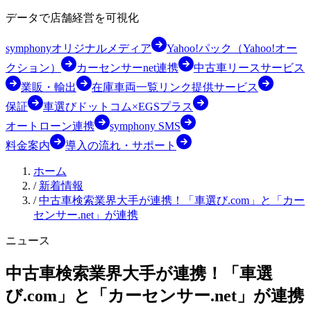
データで店舗経営を可視化
symphonyオリジナルメディア
Yahoo!パック（Yahoo!オー
クション）
カーセンサーnet連携
中古車リースサービス
業販・輸出
在庫車両一覧リンク提供サービス
保証
車選びドットコム×EGSプラス
オートローン連携
symphony SMS
料金案内
導入の流れ・サポート
ホーム
/
新着情報
/
中古車検索業界大手が連携！「車選び.com」と「カー
センサー.net」が連携
ニュース
中古車検索業界大手が連携！「車選
び.com」と「カーセンサー.net」が連携