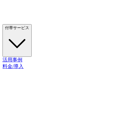
付帯サービス
活用事例
料金/導入